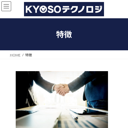
コ
ナ
ン
ビ
テ
ゲ
ン
ー
ツ
シ
へ
ョ
特徴
ス
ン
キ
に
ッ
移
プ
動
HOME
特徴